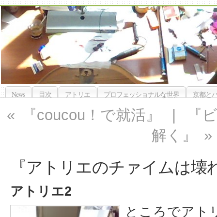
News
目次
アトリエ
プロフェッショナルな世界
京都と
«
『coucou！で就活』
|
『
解く』
»
『アトリエのチァイムは壊
アトリエ2
ところでアト