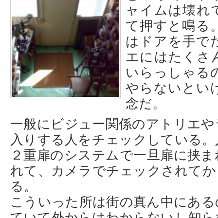
ャイムは壊れ
て押すと鳴る
はドアを手で
エにはたくさ
いらっしゃる
やらないとい
念だ。
一般にビジュー関係のアトリエや
入りする人をチェックしている。
２重扉のシステムで一旦扉に挟ま
れて、カメラでチェックされてか
る。
こういった所は街の真ん中にある
ていて外からはわからないし知ら