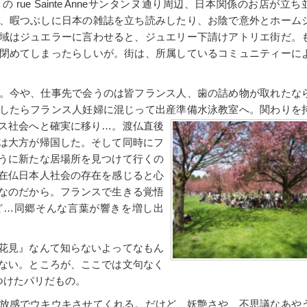
rue Sainte Anneサンタンヌ通り周辺、日本関係のお店が立ち
、暇つぶしに日本の雑誌を立ち読みしたり、お陰で意外とホーム
域はジュエラーに言わせると、ジュエリー下請けアトリエ街だ。
閉めてしまったらしいが。街は、所属しているコミュニティーに
。今や、仕事先で会うのは皆フランス人、歯の詰め物が取れたな
したらフランス人妊婦に混じって出産準備水泳教室へ。関わりを
ス社会へと確実に移り…。渡仏直後
は大方が帰国した。そして同時にフ
うに新たな居場所を見つけて行くの
在仏日本人社会の存在を感じると心
なのだから。フランスで生きる覚悟
ど…同郷そんな言葉が響きを増し出
花見』なんて知らないよってなもん
ない。ところが、ここでは文句なく
つけたパリだもの。
放感でウキウキさせてくれる。だけど、妖艶さや、不思議なあや