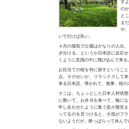
す
の
と
ま
や
いて行けば良い。
４月の陽気で公園はかなりの人出。
ぎ分ける。というか日本語に反応せ
くように意識の中に飛び込んで来る
お目当ての桜を特に探すということ
点。そのせいか、リラックスして来
来る日本語、導かれて、無事、桜の
そこは、ちょっとした日本人村状態
に敷いて、お弁当を食べて、輪にな
申し合わせたように集う姿が微笑ま
ってるのを見つけると、大抵がフラ
ないようだが、酔っぱらって休んで