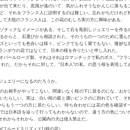
が出て来たり、意識が遠のいて、気がふれそうなかんじに落ちる
ど、それをフランス人に説明するのは難しい。忘れがちだけれど
して大抵のフランス人は、この花のむしろ実の方に興味がある。
ゾチックなイメージがある。そして石を彫刻しジュエリーを作る
るからと、石選びから相談された。そのうちの一つのために選ん
ズといっても色合いは様々。ピンクでもなく紫でもない、微妙な
ランボウの花ではなくて、日本の桜を作りたいと申し入れた。
オパールローズ製。それはそれはロマンチックで私のボス、”フラ
された。だからそれに対して、”日本人”の私、の思う桜を表現して
ジュエリーになるのだろうか。
のお相手がやってこない。間違いなく桜の下に居るのにな、おか
いたらしい。実は、白い桜の庭と濃いピンクのに別れていて、そ
やらもう一つの方に居たらしい。待ち合わせには花の色を確認す
では日本語を辿って行ってもわからないので、違う方の色につい
それからそれから、公園内の犬は侵入禁止だ。
sier[フルードスリズィエ] (桜の花）