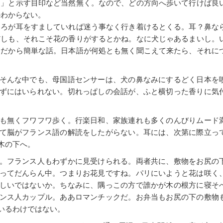
よ」と示す目印など当然無く。なので、どの方向へ歩いて行けば良
かわからない。
ころが耳をすましていれば迷う事なく行き着けるとくる。耳？鼻な
だしも、それこそ花の香りがするとかね。なに犬じゃあるまいし。
、だから簡単な話。日本語が何処とも無く聞こえて来たら、それに
そんな中でも、母国語センサーは、犬の鼻なみにするどく日本を
ずにはいられない。切れっぱしの会話が、ふと横切った香りに気
。
も無くフワフワ歩く。行楽日和、家族連れも多くのんびりムード
て脳がフランス語の解読をしたがらない。耳には、次第に際立っ
木の下へ。
。フランス人もわずかに見受けられる。両者共に、敷物をお尻の
ってだんらん中。つまりお花見ですね。パリにいようと花は咲く
しいではないか。ちなみに、隅っこの方で誰かが木の根方に寝そ
ンス人カップル。ああロマンチックだ。お弁当もお尻の下の敷物
いるわけではない。