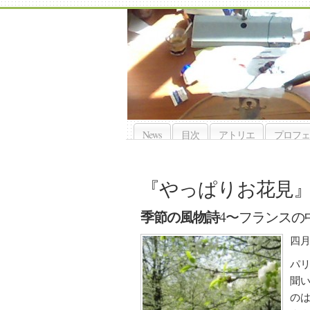
News
目次
アトリエ
プロフェ
『やっぱりお花見
季節の風物詩
4〜フランスの
四
パリ
聞
の