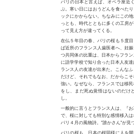
パリの日本と言えば、オペラ座近くの 
ぶ。寒い日にはおうどんを食べたり
ックにかからない。ちなみにこの地
っとも、時代とともに多くの工房が
って見え方が違ってくる。
在仏５年目の春、パリの桜も５度目
ば近所のフランス人歯医者へ、妊娠
つ共同体の比重は、日本からフラ
ン
に語学学校で知り合った日本人友達
ランス人の友達が出来た。こんなふ
だけど、それでもなお、だからこそ
強い。なぜなら、フランスでは移民
をし、まだ死ぬ覚悟はないのだけ
し。
一般的に言うとフランス人は、『お
で、桜に対しても特別な感情移入は
パリ４月の風物詩。”誰かさん”が見
パリの桜も、日本の桜同様に人を開