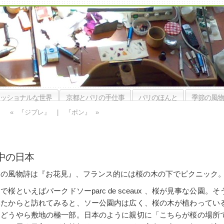
ッショナルな世界
京都とパリの手仕事
パリのほんと
季節の風物
«
『ジブレ』
|
『ポン』
»
』
中の日本
月の風物詩は『お花見』、フランス的には桜の木の下でピクニック
で桜といえばパークドソーparc de sceaux 、桜が見事な公園。そ
いたからと訪れてみると、ソー公園内は広く、桜の木が植わってい
はどうやら敷地の極一部。日本のように親切に「こちらが桜の場所