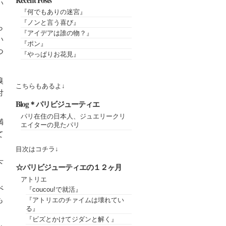
Recent Posts
い
『何でもありの迷宮』
『ノンと言う喜び』
ら
『アイデアは誰の物？』
い
『ポン』
つ
『やっぱりお花見』
嗅
こちらもあるよ↓
付
Blog＊パリビジューティエ
パリ在住の日本人、ジュエリークリ
満
エイターの見たパリ
て
目次はコチラ↓
下
☆パリビジューティエの１２ヶ月
、
アトリエ
べ
『coucou!で就活』
も
『アトリエのチァイムは壊れてい
る』
『ビズとかけてジダンと解く』