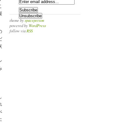
こ
桜
theme by
spaceperson
powered by
WordPress
follow via
RSS
の
だ
灰
ン
み
し
れ
べ
た