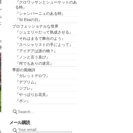
並
『クロワッサンとシューケットのあ
る時』
シ
『シャンパーニュのある時』
も
『St Eloiの日』
よ
プロフェッショナルな世界
『ジュエリーだって熟成させる』
『それはまるで舞台のよう』
ら
『スペシャリストの手によって』
持
『アイデアは誰の物？』
『ノンと言う喜び』
『何でもありの迷宮』
季節の風物詩
『ガレットデロワ』
『デプリム』
『ジブレ』
『やっぱりお花見』
『ポン』
メール購読
Your email:
う