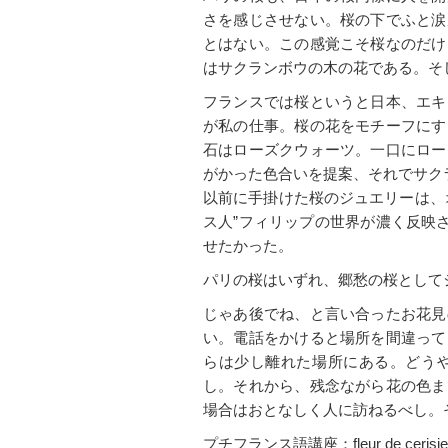
さを感じさせない。桜の下でふと涙
とはない。この感覚こそ桜なのだけ
はサクランボウの木の花である。そ
フランスでは桜というと日本、エキ
が私の仕事。桜の花をモチーフにす
石はローズクウォーツ。一口にロー
がかった色合いを提案、それでサク
以前に手掛けた桜のジュエリーは、
ス人”フィリップの世界が濃く反映
せたかった。
パリの桜はいずれ、郷愁の桜として
じゃあ後でね、と言い合ったお花見
い。電話をかけると場所を間違って
らは少し離れた場所にある。どう
し。それから、残念ながら花の色ま
場合はおとなしく人に訪ねるべし。
プチフランス語講座：fleur de ceri