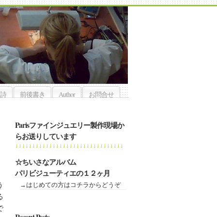
詩
前後書き
Author
お問合せ
Parisファインジュエリー製作現場か
らお送りしています
↓↓↓↓↓↓↓↓↓↓↓↓↓↓↓↓↓↓↓↓↓↓↓↓↓↓↓↓↓↓↓↓
☆ちいさなアルバム
。
パリビジューティエの１２ヶ月
う
→はじめての方はコチラからどうぞ
る
で